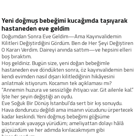
Yeni doğmuş bebeğimi kucağımda taşıyarak
hastaneden eve geldim
Doğumdan Sonra Eve Geldim—Ama Kayınvalidemin
Kilitleri Değiştirdiğini Gördüm. Ben de Her Şeyi Değiştiren
O Kararı Verdim. Daireyi anında sattım—ve hepsini elleri
boş bıraktım.
Hoş geldiniz. Bugün size, yeni doğan bebeğimle
hastaneden eve döndükten sonra, öz kayınvalidemin beni
kendi evimden nasıl dışarı kilitlediğinin hikâyesini
anlatmak istiyorum. Kocamın tek açıklaması mı?
“Annemin huzura ve sessizliğe ihtiyacı var. Git ailenle kal.”
İşte her şeyin değiştiği an oydu.
Eve Soğuk Bir Dönüş İstanbul’da sert bir kış sonuydu.
Hava dondurucu değildi ama insanın vücudunu ürpertecek
kadar keskindi. Yeni doğmuş bebeğimi göğsüme
bastırarak yavaşça yürüdüm; ameliyattan dolayı hâlâ
güçsüzdüm ve her adımda kırılacakmışım gibi