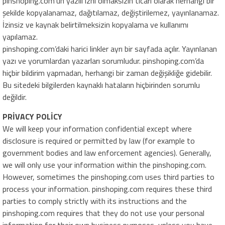
pinshoping.com’un yazılı izni olmaksızın ticari olarak herhangi bir
şekilde kopyalanamaz, dağıtılamaz, değiştirilemez, yayınlanamaz.
İzinsiz ve kaynak belirtilmeksizin kopyalama ve kullanımı
yapılamaz.
pinshoping.com’daki harici linkler ayrı bir sayfada açılır. Yayınlanan
yazı ve yorumlardan yazarları sorumludur. pinshoping.com’da
hiçbir bildirim yapmadan, herhangi bir zaman değişikliğe gidebilir.
Bu sitedeki bilgilerden kaynaklı hataların hiçbirinden sorumlu
değildir.
PRİVACY POLİCY
We will keep your information confidential except where
disclosure is required or permitted by law (for example to
government bodies and law enforcement agencies). Generally,
we will only use your information within the pinshoping.com.
However, sometimes the pinshoping.com uses third parties to
process your information. pinshoping.com requires these third
parties to comply strictly with its instructions and the
pinshoping.com requires that they do not use your personal