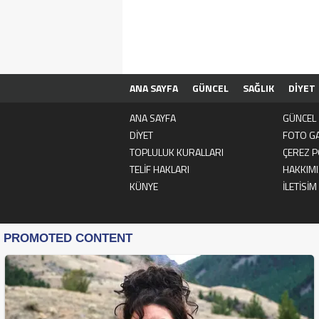
ANA SAYFA
GÜNCEL
SAĞLIK
DİYET
GİZLİLİK POLİTİKASI
TELİF HAKLARI
H
ANA SAYFA
GÜNCEL
DİYET
FOTO GA
TOPLULUK KURALLARI
ÇEREZ P
TELİF HAKLARI
HAKKIM
KÜNYE
İLETİSİM