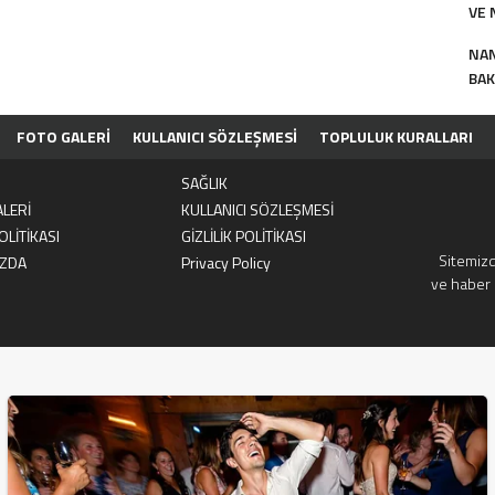
VE 
NAN
BAK
FOTO GALERİ
KULLANICI SÖZLEŞMESİ
TOPLULUK KURALLARI
AKKIMIZDA
PRIVACY POLICY
KÜNYE
İLETİSİM
SAĞLIK
LERİ
KULLANICI SÖZLEŞMESİ
OLİTİKASI
GİZLİLİK POLİTİKASI
Sitemizd
IZDA
Privacy Policy
ve haber 