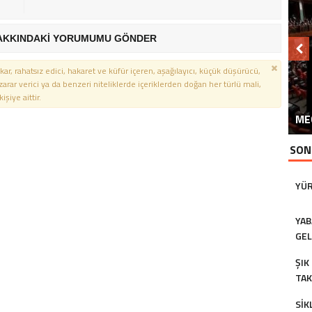
AKKINDAKİ YORUMUMU GÖNDER
kar, rahatsız edici, hakaret ve küfür içeren, aşağılayıcı, küçük düşürücü,
 zarar verici ya da benzeri niteliklerde içeriklerden doğan her türlü mali,
şiye aittir.
SU
K
ME
TO
EN
I
SON
YÜR
YAB
GEL
ŞIK
TAK
SIK