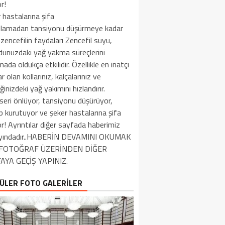
r!
 hastalarına şifa
flamadan tansiyonu düşürmeye kadar
i zencefilin faydaları Zencefil suyu,
dunuzdaki yağ yakma süreçlerini
ada oldukça etkilidir. Özellikle en inatçı
ar olan kollarınız, kalçalarınız ve
inizdeki yağ yakımını hızlandırır.
seri önlüyor, tansiyonu düşürüyor,
ap kurutuyor ve şeker hastalarına şifa
r! Ayrıntılar diğer sayfada haberimiz
yındadır..HABERİN DEVAMINI OKUMAK
N FOTOĞRAF ÜZERİNDEN DİĞER
AYA GEÇİŞ YAPINIZ.
ÜLER FOTO GALERİLER