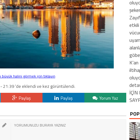
oluyo
şeker
Zayı
etkil
vücu
uyarm
alanl
göbeğ
K’an 
iltih
büyük halini görmek için tıklayın
oluyo
deta
- 21:39 'de eklendi ve kez görüntülendi.
İÇİ
Paylaş
Paylaş
Yorum Yaz
SAYF
POP